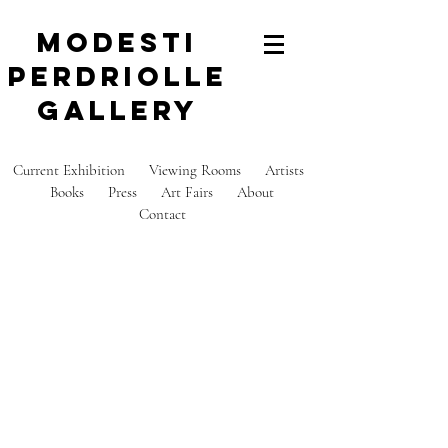
modesti
perdriolle
gallery
Current Exhibition
Viewing Rooms
Artists
Books
Press
Art Fairs
About
C
ontact