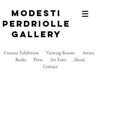
modesti
perdriolle
gallery
Current Exhibition
Viewing Rooms
Artists
Books
Press
Art Fairs
About
C
ontact